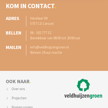
KOM IN CONTACT
ADRES
Hazelaar 94
5757 CD Liessel
BELLEN
06 - 502 777 52
Bereikbaar van 08:00 tot 20:00 uur
MAILEN
info@veldhuijzengroen.nl
Binnen 24 uur reactie
OOK NAAR
Over ons
Projecten
Bomen rooien